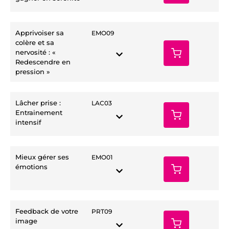
Apprivoiser sa
EMO09
colère et sa
nervosité : «
Redescendre en
pression »
Lâcher prise :
LAC03
Entrainement
intensif
Mieux gérer ses
EMO01
émotions
Feedback de votre
PRT09
image