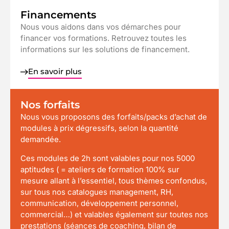
Financements
Nous vous aidons dans vos démarches pour
financer vos formations. Retrouvez toutes les
informations sur les solutions de financement.
En savoir plus
Nos forfaits
Nous vous proposons des forfaits/packs d’achat de
modules à prix dégressifs, selon la quantité
demandée.
Ces modules de 2h sont valables pour nos 5000
aptitudes ( = ateliers de formation 100% sur
mesure allant à l’essentiel, tous thèmes confondus,
sur tous nos catalogues management, RH,
communication, développement personnel,
commercial…) et valables également sur toutes nos
prestations (séances de coaching, bilan de