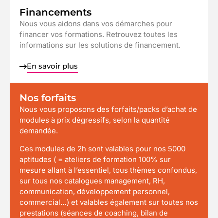
Financements
Nous vous aidons dans vos démarches pour
financer vos formations. Retrouvez toutes les
informations sur les solutions de financement.
En savoir plus
Nos forfaits
Nous vous proposons des forfaits/packs d’achat de
modules à prix dégressifs, selon la quantité
demandée.
Ces modules de 2h sont valables pour nos 5000
aptitudes ( = ateliers de formation 100% sur
mesure allant à l’essentiel, tous thèmes confondus,
sur tous nos catalogues management, RH,
communication, développement personnel,
commercial…) et valables également sur toutes nos
prestations (séances de coaching, bilan de