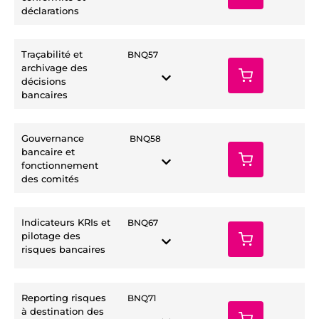
déclarations
Traçabilité et
BNQ57
archivage des
décisions
bancaires
Gouvernance
BNQ58
bancaire et
fonctionnement
des comités
Indicateurs KRIs et
BNQ67
pilotage des
risques bancaires
Reporting risques
BNQ71
à destination des