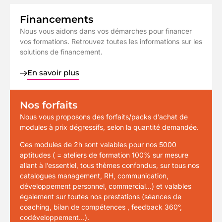
Financements
Nous vous aidons dans vos démarches pour financer
vos formations. Retrouvez toutes les informations sur les
solutions de financement.
En savoir plus
Nos forfaits
Nous vous proposons des forfaits/packs d’achat de
modules à prix dégressifs, selon la quantité demandée.
Ces modules de 2h sont valables pour nos 5000
aptitudes ( = ateliers de formation 100% sur mesure
allant à l’essentiel, tous thèmes confondus, sur tous nos
catalogues management, RH, communication,
développement personnel, commercial…) et valables
également sur toutes nos prestations (séances de
coaching, bilan de compétences , feedback 360°,
codéveloppement…).