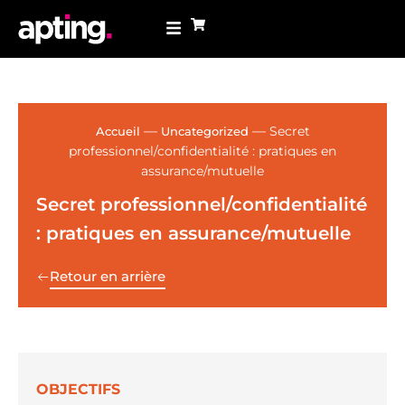
—
—
Secret
Accueil
Uncategorized
professionnel/confidentialité : pratiques en
assurance/mutuelle
Secret professionnel/confidentialité
: pratiques en assurance/mutuelle
Retour en arrière
OBJECTIFS