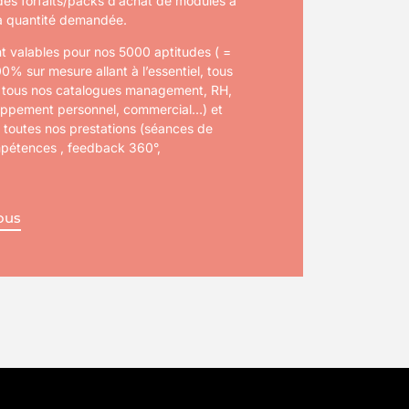
es forfaits/packs d’achat de modules à
 la quantité demandée.
 valables pour nos 5000 aptitudes ( =
00% sur mesure allant à l’essentiel, tous
 tous nos catalogues management, RH,
ppement personnel, commercial…) et
 toutes nos prestations (séances de
mpétences , feedback 360°,
ous