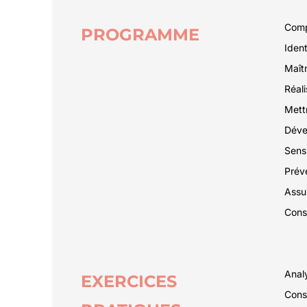
Comp
PROGRAMME
Ident
Maîtr
Réali
Mettr
Dével
Sensi
Préve
Assur
Const
Analy
EXERCICES
Const