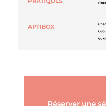
PRATIQUES
Simul
Check
APTIBOX
Outi
Guid
Réserver une s