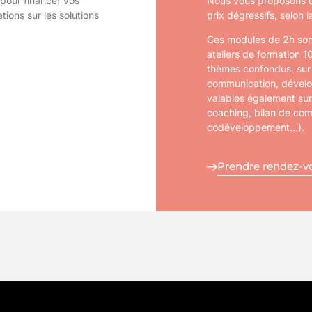
pour financer vos
Nous vous proposons d
tions sur les solutions
prix dégressifs, selon
Ces modules de 2h sont
ateliers de formation 1
thèmes confondus, sur
communication, dévelo
valables également sur
coaching, bilan de co
codéveloppement…).
Prendre rendez-v