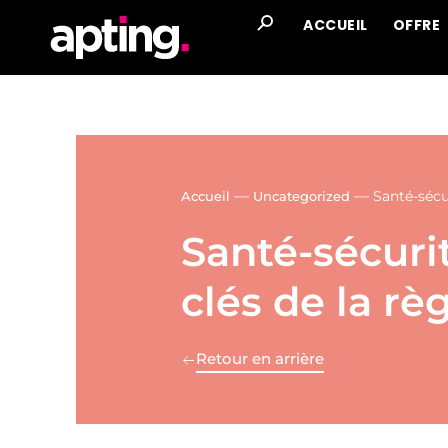
ACCUEIL
OFFRE
—
—
Santé-sécur
Accueil
Uncategorized
Santé-sécurit
clés de la r
Retour en arrière