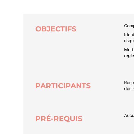
Compr
OBJECTIFS
Ident
risq
Mettr
régl
Resp
PARTICIPANTS
des s
Auc
PRÉ-REQUIS